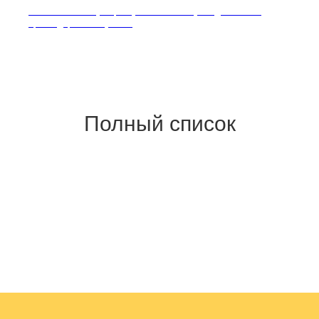
Гигиеническая и ультразвуковая чистка зубов для собак в
Краснодаре от Willy Band
Полный список